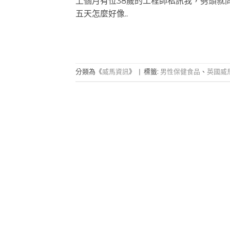
上個月有位38歲的工程師私訊我，劈頭就
五天怎麼好像..
分類為《
威馬資訊
》
|
標籤:
男性保健食品
、
英國威