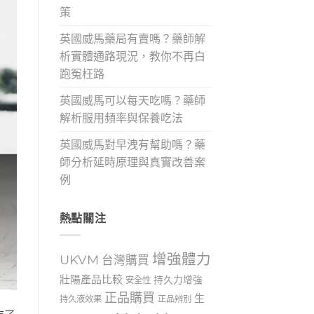
策
英國威馬藥局有賣嗎？藥師解
析實體通路現況，教你不再白
跑冤枉路
英國威馬可以每天吃嗎？藥師
解析服用頻率與保養吃法
英國威馬對早洩有幫助嗎？藥
師分析延時原理與真實改善案
例
熱點關注
增強體力
UKVM
台灣購買
壯陽產品比較
持久力增強
安全性
正品購買
生
持久液效果
正品辨別