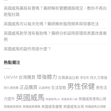
英國威馬藥局有賣嗎？藥師解析實體通路現況，教你不再白
跑冤枉路
英國威馬可以每天吃嗎？藥師解析服用頻率與保養吃法
英國威馬對早洩有幫助嗎？藥師分析延時原理與真實改善案
例
英國威馬的副作用是什麼？
熱點關注
增強體力
UKVM
台灣購買
壯陽產品比較
持久力增強
安全性
男性保健
正品購買
生活型態
男性活
持久液效果
正品辨別
英國威馬
力提升
英國威馬使用心得
英國威馬ptt
英國威馬介紹
英國威馬優惠
英國威馬台灣
英國威馬假貨
英國威馬價格
英國威馬台灣總