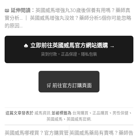
📖 延伸閱讀：
英國威馬增強丸30歲後保養有用嗎？藥師真
實分析…
｜
英國威馬增強丸沒效？藥師分析5個你可能忽略
的原因…
🔥 立即前往英國威馬官方網站選購 →
貨到付款・正品保證・隱私包裝
🛒 前往官方訂購頁面
這篇文章發表於
威馬資訊
並被標籤為
台灣購買
、
正品購買
、
男性保健
、
英國威馬
、
英國威馬官網
.
英國威馬哪裡買？官方購買管
英國威馬藥局有賣嗎？藥師告