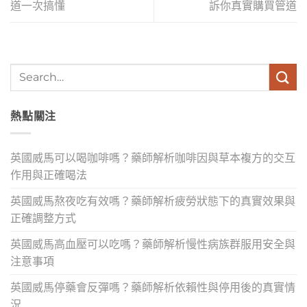
道一次搞懂
訴你真實購買管道
熱點關注
英國威馬可以喝咖啡嗎？藥師解析咖啡因與草本複方的交互
作用與正確喝法
英國威馬熬夜吃有效嗎？藥師解析疲勞狀態下的真實效果與
正確調整方式
英國威馬高血壓可以吃嗎？藥師解析慢性病族群服用安全與
注意事項
英國威馬停藥會反彈嗎？藥師解析依賴性與停用後的真實情
況