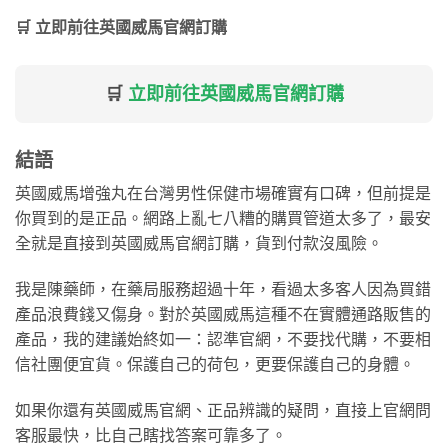
🛒 立即前往英國威馬官網訂購
🛒
立即前往英國威馬官網訂購
結語
英國威馬增強丸在台灣男性保健市場確實有口碑，但前提是
你買到的是正品。網路上亂七八糟的購買管道太多了，最安
全就是直接到英國威馬官網訂購，貨到付款沒風險。
我是陳藥師，在藥局服務超過十年，看過太多客人因為買錯
產品浪費錢又傷身。對於英國威馬這種不在實體通路販售的
產品，我的建議始終如一：認準官網，不要找代購，不要相
信社團便宜貨。保護自己的荷包，更要保護自己的身體。
如果你還有英國威馬官網、正品辨識的疑問，直接上官網問
客服最快，比自己瞎找答案可靠多了。