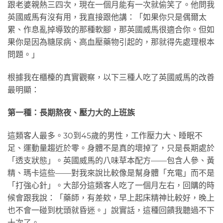
跟老婆親熱三四次，現在一個月能有一次就偷笑了。他問我
英國威馬有沒有用，我直接跟他講：「如果你只是偶爾太
累、作息亂掉導致的那種軟腳，那英國威馬很適合你。但如
果你是因為糖尿病、高血壓藥物引起的，那就得先處理根本
問題。」
根據我在櫃檯的真實觀察，以下三種人吃了英國威馬的改善
最明顯：
第一種：長期熬夜、壓力大的上班族
這類客人最多。30到45歲的男性，工作壓力大、睡眠不
足、運動量趨近於零。身體不是真的壞掉了，只是長期處於
「透支狀態」。英國威馬的八味草本配方——包含人參、黃
精、瑪卡這些——對我來說比較像是幫身體「充電」而不是
「打強心針」。大部分這類客人吃了一個月左右，回購的時
候會跟我說：「藥師，有差欸，早上起床精神比較好，晚上
也不會一碰到枕頭就昏迷。」說實話，這種回饋我聽過不下
十次了。