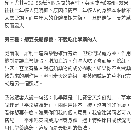
見。尤其40到55歲這個區間的男性，英國威馬的調理效果
往往比年輕人更明顯。原因很簡單：年輕人的身體本來就不
太需要調，而中年人的身體長期失衡，一旦開始調，反差感
反而最大。
第三種：想要長期保養、不愛吃化學藥的人
威而鋼、犀利士這類藥物確實有效，但它們是處方藥，作用
機制是讓血管擴張、增加血流。有些人吃了會頭痛、臉紅、
鼻塞，甚至有些人對這類藥物的成分過敏。如果你不喜歡藥
物帶來的副作用，寧可走天然路線，那英國威馬的草本配方
就是另一個選項。
我常跟客人說一句話：化學藥是「比賽當天穿釘鞋」，草本
調理是「平常練體能」。兩個用途不一樣，沒有誰好誰壞，
看你想要什麼。如果你問我的個人意見，我會建議兩者可以
搭配——平常吃英國威馬保養身體、遇上特殊節日或狀況再
用化學藥應急，這反而是最聰明的做法。