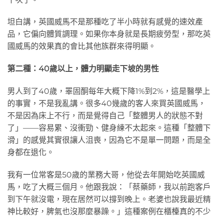
坦白講，英國威馬不是那種吃了半小時就有感覺的速效產
品，它偏向體質調理。如果你本身就是長期疲勞型，那吃英
國威馬的效果真的會比其他族群來得明顯。
第二種：40歲以上，體力明顯走下坡的男性
男人到了40歲，睪固酮每年大概下降1%到2%，這是醫學上
的事實，不是我亂講。很多40幾歲的客人來買英國威馬，
不是因為床上不行，而是覺得自己「整體男人的狀態不對
了」——容易累、沒衝勁、健身練不太起來。這種「整體下
滑」的感覺其實很讓人沮喪，因為它不是單一問題，而是全
身都在退化。
我有一位常客是50歲的業務大哥，他從去年開始吃英國威
馬，吃了大概三個月。他跟我說：「蔡藥師，我以前跑客戶
到下午就沒電，現在居然可以撐到晚上。老婆也說我最近精
神比較好，脾氣也沒那麼暴躁。」這種案例在櫃檯真的不少