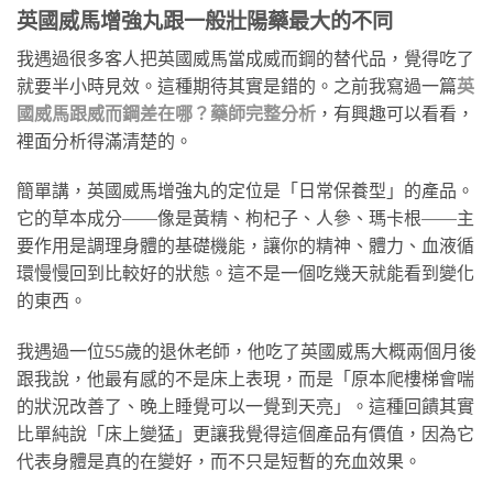
英國威馬增強丸跟一般壯陽藥最大的不同
我遇過很多客人把英國威馬當成威而鋼的替代品，覺得吃了
就要半小時見效。這種期待其實是錯的。之前我寫過一篇
英
國威馬跟威而鋼差在哪？藥師完整分析
，有興趣可以看看，
裡面分析得滿清楚的。
簡單講，英國威馬增強丸的定位是「日常保養型」的產品。
它的草本成分——像是黃精、枸杞子、人參、瑪卡根——主
要作用是調理身體的基礎機能，讓你的精神、體力、血液循
環慢慢回到比較好的狀態。這不是一個吃幾天就能看到變化
的東西。
我遇過一位55歲的退休老師，他吃了英國威馬大概兩個月後
跟我說，他最有感的不是床上表現，而是「原本爬樓梯會喘
的狀況改善了、晚上睡覺可以一覺到天亮」。這種回饋其實
比單純說「床上變猛」更讓我覺得這個產品有價值，因為它
代表身體是真的在變好，而不只是短暫的充血效果。