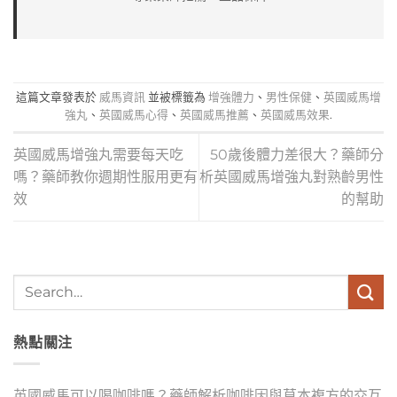
這篇文章發表於
威馬資訊
並被標籤為
增強體力
、
男性保健
、
英國威馬增
強丸
、
英國威馬心得
、
英國威馬推薦
、
英國威馬效果
.
英國威馬增強丸需要每天吃
50歲後體力差很大？藥師分
嗎？藥師教你週期性服用更有
析英國威馬增強丸對熟齡男性
效
的幫助
熱點關注
英國威馬可以喝咖啡嗎？藥師解析咖啡因與草本複方的交互