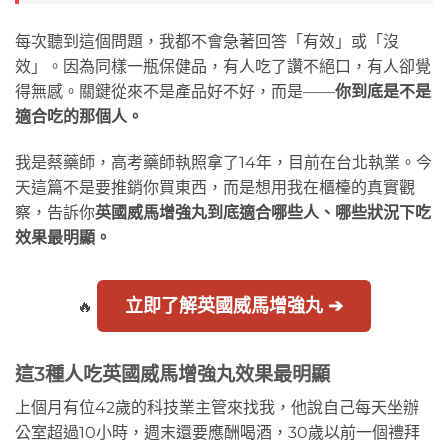
每次聽到這個問題，我都不會急著回答「有效」或「沒
效」。因為同樣一瓶保健品，有人吃了讚不絕口，有人卻覺
得無感。關鍵從來不是產品好不好，而是——
你到底是不是
適合吃的那個人。
我是蔡藥師，高考藥師執照拿了14年，目前在台北執業。今
天這篇不是要推銷你買東西，而是想用我在櫃檯的真實觀
察，告訴你
英國威馬增強丸到底適合哪些人、哪些狀況下吃
效果最明顯。
立即了解英國威馬增強丸 ➔
🔥
這3種人吃英國威馬增強丸效果最明顯
上個月有位42歲的科技業主管來找我，他說自己每天坐辦
公室超過10小時，週末還要應酬喝酒，30歲以前一個禮拜