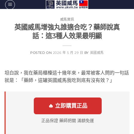
跳
轉
至
威馬資訊
英國威馬增強丸誰適合吃？藥師說真
內
容
話：這3種人效果最明顯
POSTED ON
2026 年 5 月 29 日
BY
英國威馬
坦白說，我在藥局櫃檯這十幾年來，最常被客人問的一句話
就是：「藥師，這罐英國威馬我吃到底有沒有效？」
🔥 立即購買正品
正品保證 藥師把關 滿額免運