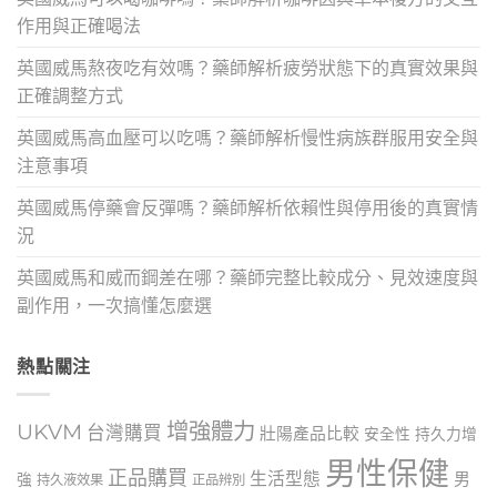
作用與正確喝法
英國威馬熬夜吃有效嗎？藥師解析疲勞狀態下的真實效果與
正確調整方式
英國威馬高血壓可以吃嗎？藥師解析慢性病族群服用安全與
注意事項
英國威馬停藥會反彈嗎？藥師解析依賴性與停用後的真實情
況
英國威馬和威而鋼差在哪？藥師完整比較成分、見效速度與
副作用，一次搞懂怎麼選
熱點關注
增強體力
UKVM
台灣購買
壯陽產品比較
安全性
持久力增
男性保健
正品購買
生活型態
男
強
持久液效果
正品辨別