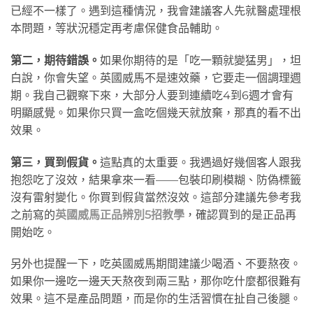
已經不一樣了。遇到這種情況，我會建議客人先就醫處理根
本問題，等狀況穩定再考慮保健食品輔助。
第二，期待錯誤。
如果你期待的是「吃一顆就變猛男」，坦
白說，你會失望。英國威馬不是速效藥，它要走一個調理週
期。我自己觀察下來，大部分人要到連續吃4到6週才會有
明顯感覺。如果你只買一盒吃個幾天就放棄，那真的看不出
效果。
第三，買到假貨。
這點真的太重要。我遇過好幾個客人跟我
抱怨吃了沒效，結果拿來一看——包裝印刷模糊、防偽標籤
沒有雷射變化。你買到假貨當然沒效。這部分建議先參考我
之前寫的
英國威馬正品辨別5招教學
，確認買到的是正品再
開始吃。
另外也提醒一下，吃英國威馬期間建議少喝酒、不要熬夜。
如果你一邊吃一邊天天熬夜到兩三點，那你吃什麼都很難有
效果。這不是產品問題，而是你的生活習慣在扯自己後腿。