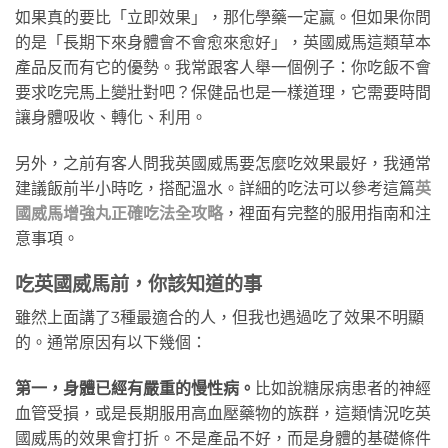
如果真的要比「立即效果」，那化學藥一定贏。但如果你問
的是「長期下來身體會不會愈來愈好」，英國威馬這類草本
產品反而有它的優勢。我常跟客人舉一個例子：你吃飯不會
要求吃完馬上變壯對吧？保健品也是一樣道理，它需要時間
讓身體吸收、轉化、利用。
另外，之前有客人問我英國威馬要怎麼吃效果最好，我通常
建議飯前半小時吃，搭配溫水。詳細的吃法可以參考這篇
英
國威馬增強丸正確吃法全攻略
，裡面有完整的服用指南和注
意事項。
吃英國威馬前，你該知道的事
雖然上面講了3種最適合的人，但我也遇過吃了效果不明顯
的。通常原因有以下幾個：
第一，身體已經有嚴重的慢性病。
比如說糖尿病患者的神經
血管受損，或是長期服用高血壓藥物的族群，這類情況吃英
國威馬的效果會打折。不是產品不好，而是身體的基礎條件