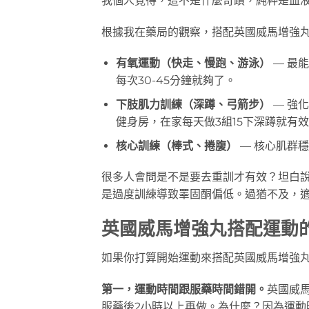
我個人覺得，這不是什麼奇蹟，純粹是血
根據我在藥局的觀察，搭配英國威馬增強
有氧運動（快走、慢跑、游泳）
— 最
每次30-45分鐘就夠了。
下肢肌力訓練（深蹲、弓箭步）
— 強
健身房，在家每天做3組15下深蹲就有
核心訓練（棒式、捲腹）
— 核心肌群
很多人會問是不是要去重訓才有效？坦白說
是過度訓練導致睪固酮偏低。過猶不及，
英國威馬增強丸搭配運動
如果你打算開始運動來搭配英國威馬增強
第一，運動時間跟服藥時間錯開。
英國威
服藥後2小時以上再做。為什麼？因為運