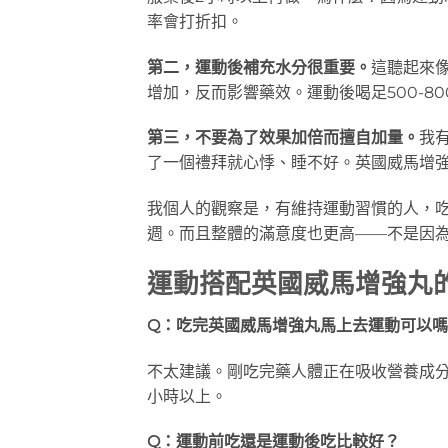
率會打折扣。
第二，運動後補充水分很重要。
這聽起來
增加，反而影響藥效。運動後喝足500-8
第三，不要為了效果加倍而擅自加量。
我
了一個禮拜就心悸、睡不好。英國威馬增
我個人的觀察是，有維持運動習慣的人，吃英
週。而且整體的滿意度也更高——不是因
運動搭配英國威馬增強丸
Q：吃完英國威馬增強丸馬上去運動可以
不太建議。剛吃完藥人體正在吸收營養成分
小時以上。
Q：運動前吃還是運動後吃比較好？