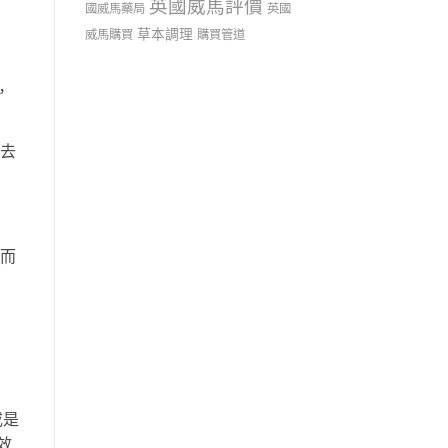
英國威馬評價
國威馬藥局
英國
草本調理
威馬購買
購買管道
，
用去
反而
或是
效