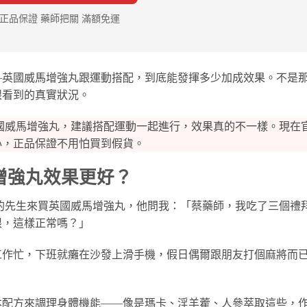
正品保證 藥師把關 滿額免運
—英國威馬增強丸跟運動搭配，到底能發揮多少加成效果。不是
眼看到的真實狀況。
國威馬增強丸，建議搭配運動一起進行，效果真的不一樣。現在
心，正品保證不用怕買到假貨。
增強丸效果更好？
的先生來買英國威馬增強丸，他問我：「蔡藥師，我吃了三個禮
限，這樣正常嗎？」
工作忙，下班就癱在沙發上滑手機，假日偶爾跟朋友打個麻將而
本配方來調理身體機能——像是瑪卡、淫羊藿、人參萃取這些，