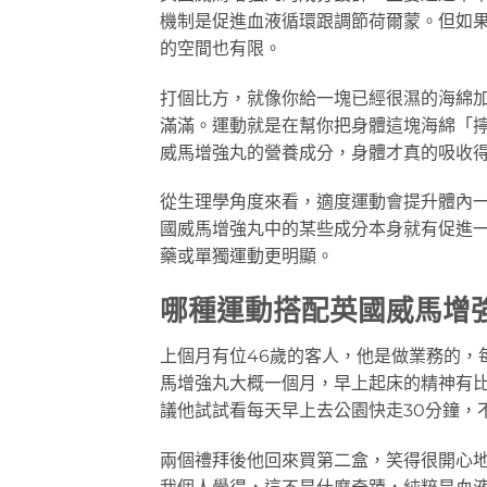
機制是促進血液循環跟調節荷爾蒙。但如
的空間也有限。
打個比方，就像你給一塊已經很濕的海綿
滿滿。運動就是在幫你把身體這塊海綿「
威馬增強丸的營養成分，身體才真的吸收
從生理學角度來看，適度運動會提升體內
國威馬增強丸中的某些成分本身就有促進
藥或單獨運動更明顯。
哪種運動搭配英國威馬增
上個月有位46歲的客人，他是做業務的，
馬增強丸大概一個月，早上起床的精神有
議他試試看每天早上去公園快走30分鐘，
兩個禮拜後他回來買第二盒，笑得很開心