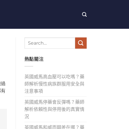
熱點關注
英國威馬高血壓可以吃嗎？藥
聽過
師解析慢性病族群服用安全與
都有
注意事項
英國威馬停藥會反彈嗎？藥師
解析依賴性與停用後的真實情
況
英國威馬和威而鋼差在哪？藥