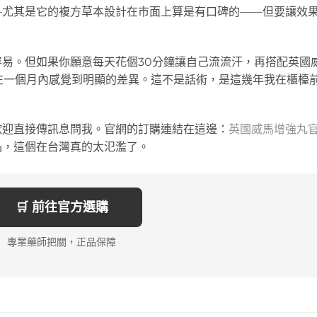
—尤其是它的複方草本設計在市面上算是有口碑的——但要讓效
易。但如果你願意每天花個30分鐘讓自己流流汗，再搭配英國
在一個月內感覺到明顯的差異。這不是話術，是這幾年我在櫃檯
歡迎直接傳訊息問我。官網的訂購連結在這邊：
英國威馬增強丸
品，這個在台灣真的太氾濫了。
🛒 前往官方選購
專業藥師把關，正品保障