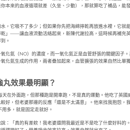
果你本來的血液循環就差（久坐、少動），那就算吃了補品，能
加水，它吸不了多少；但如果你先把海綿擰乾再放進水裡，它就
擰乾」——讓血液流動活絡起來，新陳代謝拉高，這時候再補充
得到。
一氧化氮（NO）的濃度，而一氧化氮正是血管舒張的關鍵因子。
一氧化氮生成的作用，兩者疊加起來，血管擴張的效果自然比單
強丸效果最明顯？
每天在外面跑，但那種跑是開車跑，不是真的運動。他吃了英國
比較好，但老婆那邊的反應「還是不太滿意」。他來找我抱怨，
不用多，就是固定走就好。
地說：「真的有差欸！我老婆還問我最近是不是吃了什麼好料的