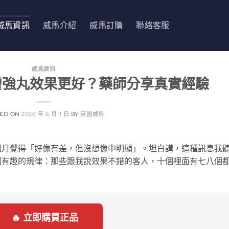
威馬資訊
威馬介紹
威馬訂購
聯絡客服
威馬資訊
增強丸效果更好？藥師分享真實經驗
TED ON
2026 年 6 月 1 日
BY
英國威馬
個月覺得「好像有差，但沒想像中明顯」。坦白講，這種訊息我
個有趣的規律：那些跟我說效果不錯的客人，十個裡面有七八個
🔥 立即購買正品