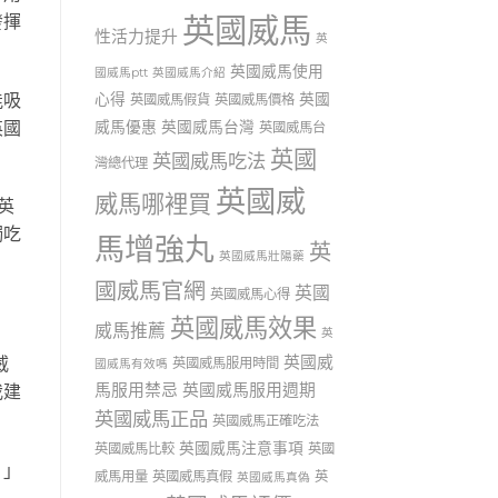
發揮
英國威馬
性活力提升
英
英國威馬使用
國威馬ptt
英國威馬介紹
能吸
心得
英國
英國威馬假貨
英國威馬價格
英國
威馬優惠
英國威馬台灣
英國威馬台
英國
英國威馬吃法
灣總代理
英國威
威馬哪裡買
英
獨吃
馬增強丸
英
英國威馬壯陽藥
國威馬官網
英國
英國威馬心得
英國威馬效果
威馬推薦
英
英國威
威
英國威馬服用時間
國威馬有效嗎
馬服用禁忌
英國威馬服用週期
我建
英國威馬正品
英國威馬正確吃法
英國威馬注意事項
英國威馬比較
英國
。」
威馬用量
英國威馬真假
英
英國威馬真偽