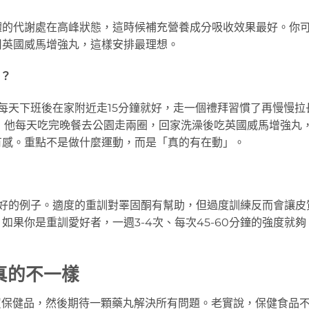
體的代謝處在高峰狀態，這時候補充營養成分吸收效果最好。你
用英國威馬增強丸，這樣安排最理想。
好？
每天下班後在家附近走15分鐘就好，走一個禮拜習慣了再慢慢拉
，他每天吃完晚餐去公園走兩圈，回家洗澡後吃英國威馬增強丸
有感。重點不是做什麼運動，而是「真的有在動」。
最好的例子。適度的重訓對睪固酮有幫助，但過度訓練反而會讓皮
果你是重訓愛好者，一週3-4次、每次45-60分鐘的強度就夠
真的不一樣
買保健品，然後期待一顆藥丸解決所有問題。老實說，保健食品