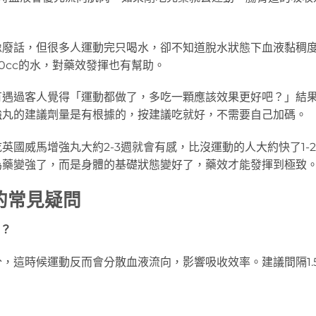
像廢話，但很多人運動完只喝水，卻不知道脫水狀態下血液黏稠
00cc的水，對藥效發揮也有幫助。
有遇過客人覺得「運動都做了，多吃一顆應該效果更好吧？」結
強丸的建議劑量是有根據的，按建議吃就好，不需要自己加碼。
國威馬增強丸大約2-3週就會有感，比沒運動的人大約快了1-2
為藥變強了，而是身體的基礎狀態變好了，藥效才能發揮到極致
的常見疑問
嗎？
，這時候運動反而會分散血液流向，影響吸收效率。建議間隔1.5