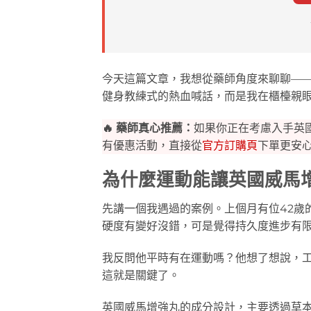
今天這篇文章，我想從藥師角度來聊聊—
健身教練式的熱血喊話，而是我在櫃檯親
🔥 藥師真心推薦：
如果你正在考慮入手英
有優惠活動，直接從
官方訂購頁
下單更安
為什麼運動能讓英國威馬
先講一個我遇過的案例。上個月有位42歲
硬度有變好沒錯，可是覺得持久度進步有
我反問他平時有在運動嗎？他想了想說，
這就是關鍵了。
英國威馬增強丸的成分設計，主要透過草