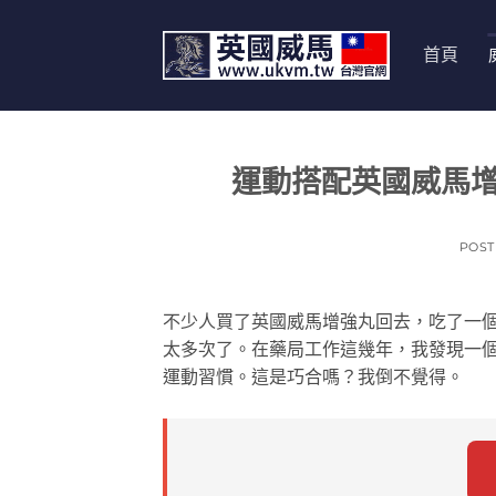
跳
轉
首頁
至
內
容
運動搭配英國威馬
POS
不少人買了英國威馬增強丸回去，吃了一
太多次了。在藥局工作這幾年，我發現一
運動習慣。這是巧合嗎？我倒不覺得。