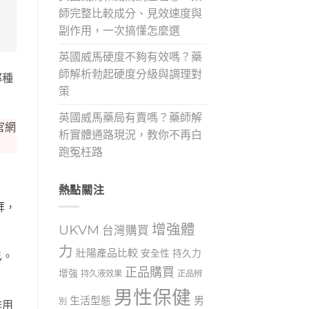
師完整比較成分、見效速度與
副作用，一次搞懂怎麼選
英國威馬硬度不夠有效嗎？藥
師解析勃起硬度分級與調理對
那種
策
英國威馬藥局有賣嗎？藥師解
官網
析實體通路現況，教你不再白
跑冤枉路
熱點關注
拜，
增強體
UKVM
台灣購買
力
壯陽產品比較
安全性
持久力
已。
正品購買
增強
持久液效果
正品辨
男性保健
生活型態
男
別
作用