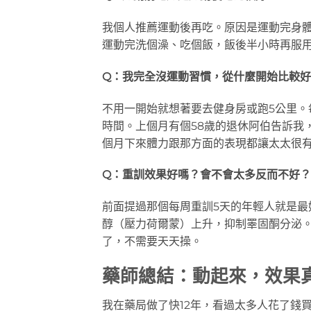
我個人推薦運動後再吃。原因是運動完身
運動完洗個澡、吃個飯，飯後半小時再服
Q：我完全沒運動習慣，從什麼開始比較
不用一開始就想著要去健身房或跑5公里。
時間。上個月有個58歲的退休阿伯告訴我
個月下來體力跟那方面的表現都讓太太很
Q：重訓效果好嗎？會不會太多反而不好？
前面提過那個每周重訓5天的年輕人就是
醇（壓力荷爾蒙）上升，抑制睪固酮分泌。如
了，不需要天天操。
藥師總結：動起來，效果
我在藥局做了快12年，看過太多人花了錢