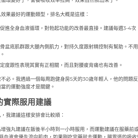
液循環變好了，營養吸收效率拉高，效果自然就出來了。
丸效果最好的運動類型，排名大概是這樣：
能促進全身血液循環，對勃起功能的改善最直接。建議每週3-4次
化骨盆底肌群跟大腿內側肌力，對持久度跟射精控制有幫助。不
效。
穩定度跟性表現其實有正相關，而且對腰痠背痛也有改善。
不必。我遇過一個每周跑健身房5天的30歲年輕人，他的問題
適當的運動強度才是關鍵。
的實際服用建議
丸，我建議這樣安排會比較順：
馬增強丸建議在飯後半小時到一小時服用，而運動建議在服藥前
動時血液會優先流向肌肉，如果剛吃完藥就去運動，腸胃道的吸收