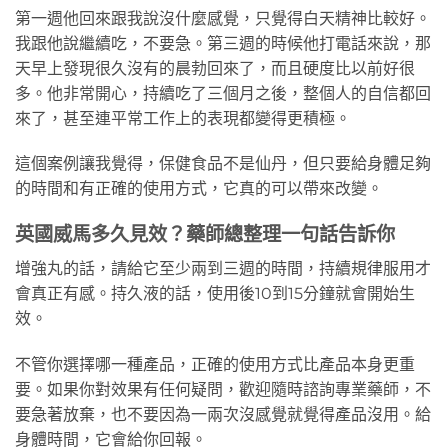
第一週他回來跟我說沒什麼感覺，只覺得白天精神比較好。
我跟他說繼續吃，不要急。第三週的時候他打電話來說，那
天早上發現很久沒有的晨勃回來了，而且硬度比以前好很
多。他非常開心，持續吃了三個月之後，整個人的自信都回
來了，甚至連平常工作上的表現都變得更積極。
這個案例讓我覺得，保健食品不是仙丹，但只要給身體足夠
的時間和有正確的使用方式，它真的可以帶來改變。
英國威馬多久見效？藥師總整理一句話告訴你
增強丸的話，請給它至少兩到三週的時間，持續規律服用才
會真正有感。持久液的話，使用後10到15分鐘就會開始生
效。
不管你選擇哪一種產品，正確的使用方式比產品本身更重
要。如果你對效果有任何疑問，歡迎隨時諮詢專業藥師，不
要急著放棄，也不要因為一兩次沒感覺就覺得產品沒用。給
身體時間，它會給你回報。