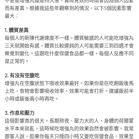
不管是增強丸還是持久液，實際見效的時間會因為個人因素
而有差異。根據我這些年觀察到的情況，以下5個因素影響
最大：
1. 體質差異
每個人的新陳代謝速度不一樣。體質敏感的人可能吃增強丸
三天就開始有感，體質比較遲鈍的人可能需要三到四週才會
察覺到變化。這跟吃什麼保健食品都一樣，每個人反應不同
是正常的。
2. 有沒有空腹吃
增強丸在空腹狀態下吸收效果最好。如果你是在吃飽飯後馬
上吃，食物會影響吸收效率，效果可能會打折。建議飯前半
小時或飯後兩小時再吃。
3. 作息和壓力
這個影響真的很大。長期熬夜、壓力大的人，身體的荷爾蒙
水平本來就亂，這時候吃增強丸的效果自然會被影響。我常
跟客人說，如果你每天只睡四小時又要吃保健食品，效果至