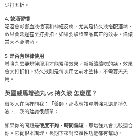
少打五折。
4. 飲酒習慣
喝酒會影響血液循環和神經反應，尤其是持久液搭配酒精，
效果會延遲甚至打折扣。如果要驗證產品真正的效果，建議
當天不要喝酒。
5. 是否有規律使用
增強丸需要規律服用才能累積效果，斷斷續續吃的話，效果
會大打折扣。持久液則是每次用之前才塗抹，不需要天天
用。
英國威馬增強丸 vs 持久液 怎麼選？
很多人在店裡問我：「藥師，那我應該買增強丸還是持久
液？」我的建議很簡單：
如果你的問題是
硬度不夠、時間偏短
，那增強丸會比較適合
你。它從根本調理，長期下來對整體性功能都有幫助。