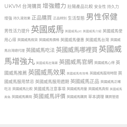
增強體力
UKVM
台灣購買
壯陽產品比較
安全性
持久力
男性保健
正品購買
生活型態
增強
持久液效果
正品辨別
英國威馬
男性活力提升
英國威馬使
英國威馬ptt
英國威馬介紹
用心得
英國威馬優惠
英國威馬台灣
英國威馬假貨
英國威馬價格
英國威
英國威
英國威馬哪裡買
英國威馬吃法
馬台灣總代理
馬增強丸
英國威馬官網
英
英國威馬心得
英國威馬壯陽藥
英國威馬效果
國威馬推薦
英
英國威馬服用時間
英國威馬有效嗎
英國威馬正品
國威馬服用禁忌
英國威馬服用週期
英國威馬正確
英國威馬注意事項
吃法
英國威馬比較
英國威馬用量
英國威馬真假
英國威馬
英國威馬評價
草本調理
英國威馬藥局
英國威馬購買
購買管道
真偽