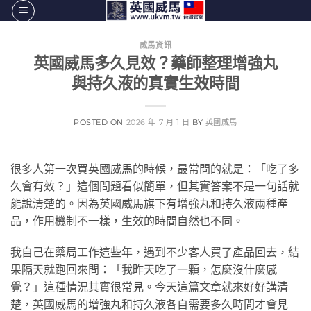
跳
轉
至
威馬資訊
英國威馬多久見效？藥師整理增強丸
內
容
與持久液的真實生效時間
POSTED ON
2026 年 7 月 1 日
BY
英國威馬
很多人第一次買英國威馬的時候，最常問的就是：「吃了多
久會有效？」這個問題看似簡單，但其實答案不是一句話就
能說清楚的。因為英國威馬旗下有增強丸和持久液兩種產
品，作用機制不一樣，生效的時間自然也不同。
我自己在藥局工作這些年，遇到不少客人買了產品回去，結
果隔天就跑回來問：「我昨天吃了一顆，怎麼沒什麼感
覺？」這種情況其實很常見。今天這篇文章就來好好講清
楚，英國威馬的增強丸和持久液各自需要多久時間才會見