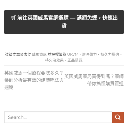
🛒 前往英國威馬官網選購 — 滿額免運，快速出
貨
這篇文章發表於
威馬資訊
並被標籤為
UKVM
、
增強體力
、
持久力增強
、
持久液效果
、
正品購買
.
英國威馬一個療程要吃多久？
英國威馬藥局買得到嗎？藥師
藥師分析最有效的建議吃法與
帶你搞懂購買管道
週期