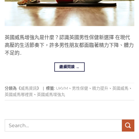
英國威馬增強丸是什麼？認識英國男性保健新選擇 在現代
高壓的生活節奏下，許多男性朋友都面臨著精力下降、體力
不足的..
繼續閱讀
→
分類為《
威馬資訊
》
|
標籤:
UKVM
、
男性保健
、
精力提升
、
英國威馬
、
英國威馬哪裡買
、
英國威馬增強丸