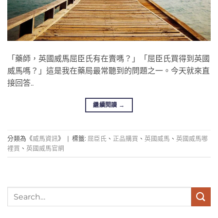
「藥師，英國威馬屈臣氏有在賣嗎？」「屈臣氏買得到英國
威馬嗎？」這是我在藥局最常聽到的問題之一。今天就來直
接回答..
繼續閱讀
→
分類為《
威馬資訊
》
|
標籤:
屈臣氏
、
正品購買
、
英國威馬
、
英國威馬哪
裡買
、
英國威馬官網