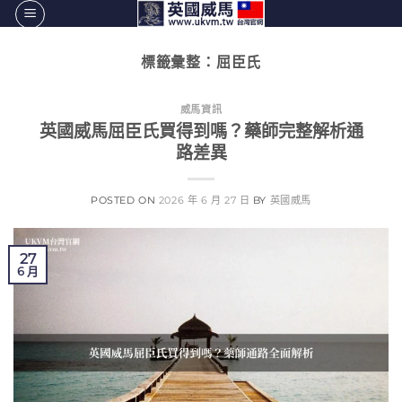
跳
轉
至
標籤彙整：
屈臣氏
內
容
威馬資訊
英國威馬屈臣氏買得到嗎？藥師完整解析通
路差異
POSTED ON
2026 年 6 月 27 日
BY
英國威馬
27
6 月