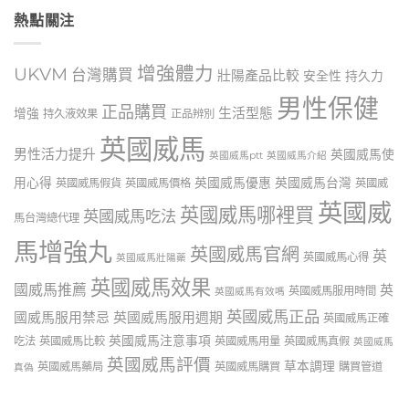
熱點關注
增強體力
UKVM
台灣購買
壯陽產品比較
安全性
持久力
男性保健
正品購買
生活型態
增強
持久液效果
正品辨別
英國威馬
男性活力提升
英國威馬使
英國威馬ptt
英國威馬介紹
用心得
英國威馬優惠
英國威馬台灣
英國威馬假貨
英國威馬價格
英國威
英國威
英國威馬哪裡買
英國威馬吃法
馬台灣總代理
馬增強丸
英國威馬官網
英
英國威馬心得
英國威馬壯陽藥
英國威馬效果
國威馬推薦
英
英國威馬服用時間
英國威馬有效嗎
英國威馬正品
國威馬服用禁忌
英國威馬服用週期
英國威馬正確
英國威馬注意事項
吃法
英國威馬比較
英國威馬用量
英國威馬真假
英國威馬
英國威馬評價
草本調理
英國威馬藥局
英國威馬購買
購買管道
真偽