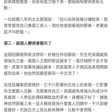
前那樣趕進度，而是有能力慢下來，整個過程變得更有互
動。
一位結婚八年的太太跟我說：「他以前就是幾分鐘結束，我
常常覺得自己像個工具人。現在他會跟著我的節奏，老實說
這才叫舒服。」
第三，兩個人變得會聊天了
這個回饋我倒是沒想到。好幾位伴侶都說，先生吃英國威馬
增強丸之後，兩個人之間的對話變多了。我仔細問下去才發
現，其實不是藥效讓話變多，而是當男人不再因為表現問題
感到自卑，他自然就願意跟另一半交流了。
自信這種東西很微妙，它不只影響你在床上的表現，它影響
你怎麼跟人互動、怎麼看待自己。英國威馬增強丸的成分中
有鹿茸、人參這些傳統補氣血的草本，身體底子好了，精氣
神自然跟著上來。這大概就是為什麼客人回饋中，不只說硬
度變好，也說白天上班比較有精神、比較不會想睡。