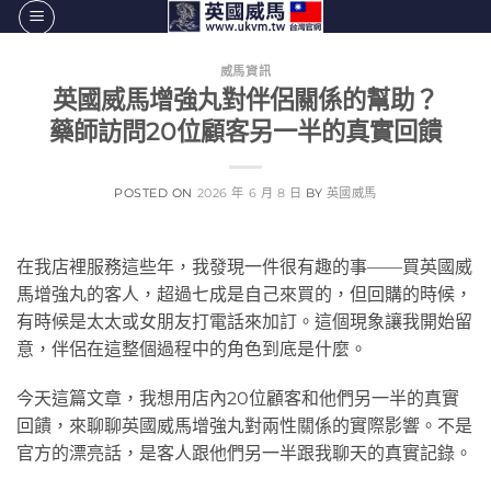
跳
轉
至
威馬資訊
英國威馬增強丸對伴侶關係的幫助？
內
容
藥師訪問20位顧客另一半的真實回饋
POSTED ON
2026 年 6 月 8 日
BY
英國威馬
在我店裡服務這些年，我發現一件很有趣的事——買英國威
馬增強丸的客人，超過七成是自己來買的，但回購的時候，
有時候是太太或女朋友打電話來加訂。這個現象讓我開始留
意，伴侶在這整個過程中的角色到底是什麼。
今天這篇文章，我想用店內20位顧客和他們另一半的真實
回饋，來聊聊英國威馬增強丸對兩性關係的實際影響。不是
官方的漂亮話，是客人跟他們另一半跟我聊天的真實記錄。