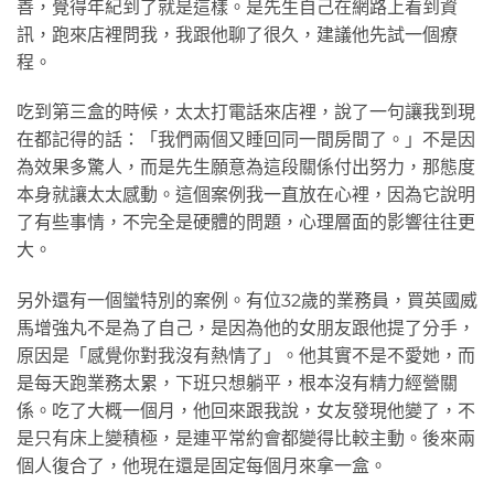
善，覺得年紀到了就是這樣。是先生自己在網路上看到資
訊，跑來店裡問我，我跟他聊了很久，建議他先試一個療
程。
吃到第三盒的時候，太太打電話來店裡，說了一句讓我到現
在都記得的話：「我們兩個又睡回同一間房間了。」不是因
為效果多驚人，而是先生願意為這段關係付出努力，那態度
本身就讓太太感動。這個案例我一直放在心裡，因為它說明
了有些事情，不完全是硬體的問題，心理層面的影響往往更
大。
另外還有一個蠻特別的案例。有位32歲的業務員，買英國威
馬增強丸不是為了自己，是因為他的女朋友跟他提了分手，
原因是「感覺你對我沒有熱情了」。他其實不是不愛她，而
是每天跑業務太累，下班只想躺平，根本沒有精力經營關
係。吃了大概一個月，他回來跟我說，女友發現他變了，不
是只有床上變積極，是連平常約會都變得比較主動。後來兩
個人復合了，他現在還是固定每個月來拿一盒。