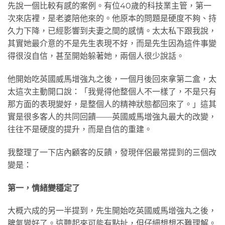
先說一個比較有感的案例。有位40歲的科技業主管，第一
次來店裡，是老婆陪他來的。他原本的問題是硬度不夠、持
久力下降，已經影響到夫妻之間的感情。太太私下跟我說，
其實她最介意的不是先生表現不好，而是先生因為這件事變
得很沒自信，甚至開始躲著她，兩個人很少說話。
他開始吃英國威馬增強丸之後，一個月後回來拿第二盒，太
太這次主動開口說：「我覺得他整個人不一樣了，不是只有
那方面的表現變好，是整個人的精神狀態都回來了。」這其
實是很多客人的共同回饋——英國威馬增強丸最大的改變，
往往不是硬度的提升，而是自信的重建。
我整理了一下店內顧客的反饋，發現伴侶最常提到的三個改
變是：
第一，情緒變穩定了
大概六成的另一半提到，先生開始吃英國威馬增強丸之後，
脾氣變好了。這聽起來可能有點扯，但仔細想想不難理解。