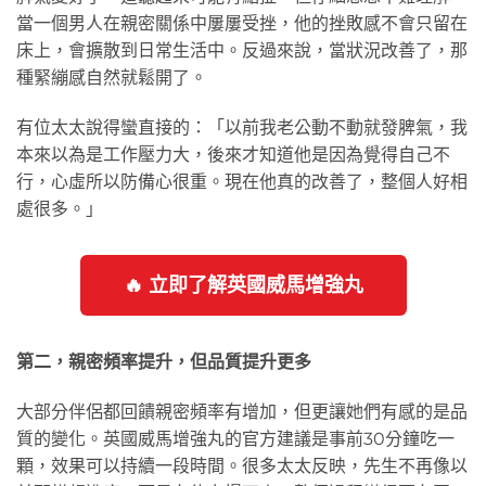
當一個男人在親密關係中屢屢受挫，他的挫敗感不會只留在
床上，會擴散到日常生活中。反過來說，當狀況改善了，那
種緊繃感自然就鬆開了。
有位太太說得蠻直接的：「以前我老公動不動就發脾氣，我
本來以為是工作壓力大，後來才知道他是因為覺得自己不
行，心虛所以防備心很重。現在他真的改善了，整個人好相
處很多。」
🔥 立即了解英國威馬增強丸
第二，親密頻率提升，但品質提升更多
大部分伴侶都回饋親密頻率有增加，但更讓她們有感的是品
質的變化。英國威馬增強丸的官方建議是事前30分鐘吃一
顆，效果可以持續一段時間。很多太太反映，先生不再像以