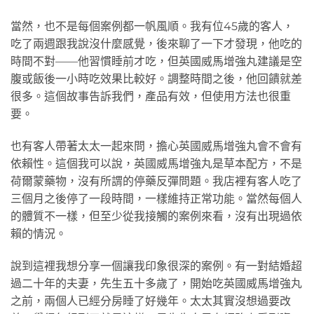
當然，也不是每個案例都一帆風順。我有位45歲的客人，
吃了兩週跟我說沒什麼感覺，後來聊了一下才發現，他吃的
時間不對——他習慣睡前才吃，但英國威馬增強丸建議是空
腹或飯後一小時吃效果比較好。調整時間之後，他回饋就差
很多。這個故事告訴我們，產品有效，但使用方法也很重
要。
也有客人帶著太太一起來問，擔心英國威馬增強丸會不會有
依賴性。這個我可以說，英國威馬增強丸是草本配方，不是
荷爾蒙藥物，沒有所謂的停藥反彈問題。我店裡有客人吃了
三個月之後停了一段時間，一樣維持正常功能。當然每個人
的體質不一樣，但至少從我接觸的案例來看，沒有出現過依
賴的情況。
說到這裡我想分享一個讓我印象很深的案例。有一對結婚超
過二十年的夫妻，先生五十多歲了，開始吃英國威馬增強丸
之前，兩個人已經分房睡了好幾年。太太其實沒想過要改