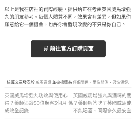
以上是我在店裡的實際經驗，提供給正在考慮英國威馬增強
丸的朋友參考。每個人體質不同，效果會有差異，但如果你
願意給它一個機會，也許你會發現改變的不只是你自己。
🛒 前往官方訂購頁面
這篇文章發表於
威馬資訊
並被標籤為
伴侶關係
、
兩性關係
、
男性保健
.
英國威馬增強丸功效與使用心
英國威馬增強丸與酒精的關
得？藥師追蹤50位顧客3個月
係？藥師解答吃了英國威馬能
成效全記錄
不能喝酒、間隔多久最安全