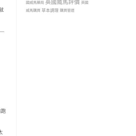
英國威馬評價
國威馬藥局
英國
就
草本調理
威馬購買
購買管道
—
前跑
太