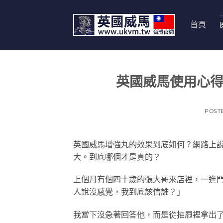
跳
轉
首頁
至
內
容
英國威馬使用心得
POST
英國威馬增強丸的效果到底如何？網路上
大。到底哪個才是真的？
上個月有個四十歲的張大哥來店裡，一進
人說沒感覺，我到底該信誰？」
我當下沒急著回答他，而是從抽屜裡拿出