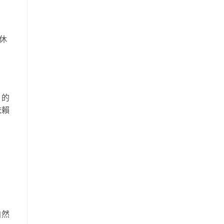
休
」的
依賴
自然