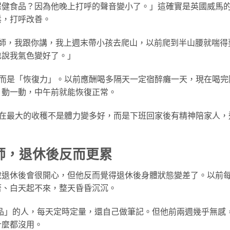
保健食品？因為他晚上打呼的聲音變小了。」這確實是英國威馬
鬆，打呼改善。
師，我跟你講，我上週末帶小孩去爬山，以前爬到半山腰就喘得
也說我氣色變好了。」
而是「恢復力」。以前應酬喝多隔天一定宿醉癱一天，現在喝完
、動一動，中午前就能恢復正常。
在最大的收穫不是體力變多好，而是下班回家後有精神陪家人，
師，退休後反而更累
說退休後會很開心，但他反而覺得退休後身體狀態變差了。以前
著、白天起不來，整天昏昏沉沉。
品」的人，每天定時定量，還自己做筆記。但他前兩週幾乎無感
什麼都沒用。