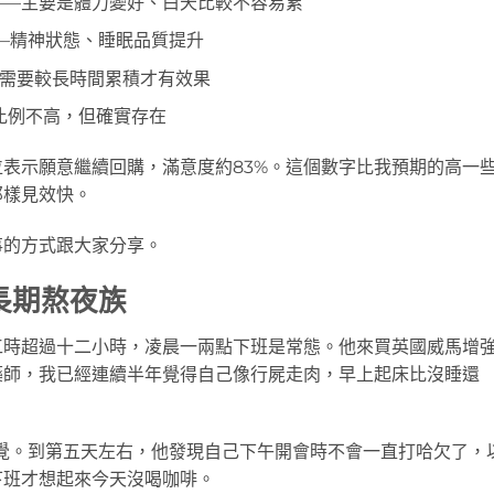
）——主要是體力變好、白天比較不容易累
——精神狀態、睡眠品質提升
—需要較長時間累積才有效果
—比例不高，但確實存在
表示願意繼續回購，滿意度約83%。這個數字比我預期的高一
那樣見效快。
事的方式跟大家分享。
長期熬夜族
工時超過十二小時，凌晨一兩點下班是常態。他來買英國威馬增
藥師，我已經連續半年覺得自己像行屍走肉，早上起床比沒睡還
覺。到第五天左右，他發現自己下午開會時不會一直打哈欠了，
下班才想起來今天沒喝咖啡。