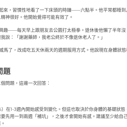
起來，習慣性地看了一下床頭的時鐘——六點半。他平常都睡到
且精神很好。他開始覺得可能有效了。
興趣——每天早上跟朋友去公園打太極拳。退休後他懶了半年沒
跟我說：「謝謝藥師，我老公終於不像退休老人了。」
威馬了，改成吃五天休兩天的週期服用方式。他說現在身體狀態
問題
三個問題，這邊一次回答：
%）在1-3週內開始感受到變化。但這也取決於你身體的基礎狀態
需要先用一到兩週「補坑」，之後才會開始有感。建議至少給自
棄。