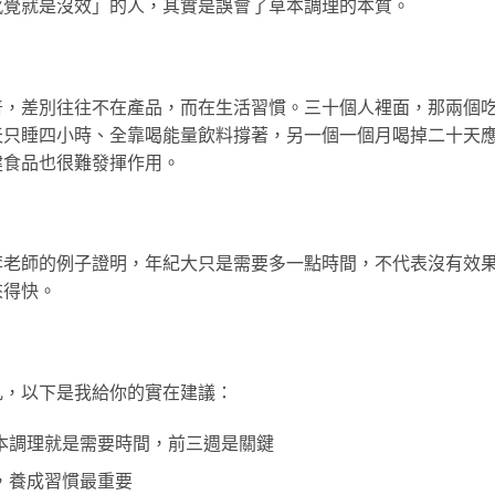
感覺就是沒效」的人，其實是誤會了草本調理的本質。
普，差別往往不在產品，而在生活習慣。三十個人裡面，那兩個
天只睡四小時、全靠喝能量飲料撐著，另一個一個月喝掉二十天
健食品也很難發揮作用。
李老師的例子證明，年紀大只是需要多一點時間，不代表沒有效
來得快。
丸，以下是我給你的實在建議：
本調理就是需要時間，前三週是關鍵
，養成習慣最重要