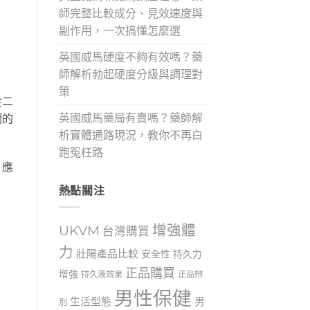
師完整比較成分、見效速度與
副作用，一次搞懂怎麼選
英國威馬硬度不夠有效嗎？藥
師解析勃起硬度分級與調理對
策
從二
英國威馬藥局有賣嗎？藥師解
們的
析實體通路現況，教你不再白
跑冤枉路
，應
熱點關注
增強體
UKVM
台灣購買
力
壯陽產品比較
安全性
持久力
正品購買
增強
持久液效果
正品辨
男性保健
生活型態
男
別