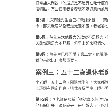
打電話來問說「他最近是不是有在吃什麼
個特點，有些使用者會發現呼吸道肌肉放
第3週：
這週陳先生自己打電話來說：「藥
命，那天我居然全程走完還不累。我老婆
第6週：
陳先生說他最大的改變不是體力，
天雖然還是會不舒服，但早上起來喝個水
第8週：
陳先生已經回購了第二盒。他說現
對他來說比什麼都重要。
案例三：五十二歲退休老
李老師，五十二歲，剛退休半年。大家都
上班還有固定作息，退休後反而晚上睡不
第1-2週：
李老師是那種「很認真吃保健食
他有點沮喪，跟我說是不是年齡大了，吃