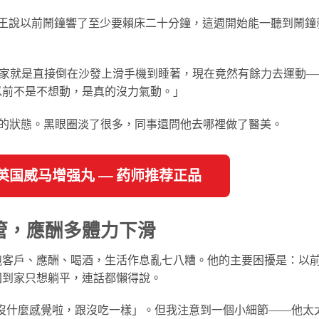
王說以前鬧鐘響了至少要賴床二十分鐘，這週開始能一聽到鬧鐘
家就是直接倒在沙發上滑手機到睡著，現在竟然有餘力去運動—
以前不是不想動，是真的沒力氣動。」
的狀態。黑眼圈淡了很多，同事還問他去哪裡做了醫美。
看英国威马增强丸 — 药师推荐正品
管，應酬多體力下滑
跑客戶、應酬、喝酒，生活作息亂七八糟。他的主要困擾是：以
回到家只想躺平，連話都懶得說。
沒什麼感覺啦，跟沒吃一樣」。但我注意到一個小細節——他太