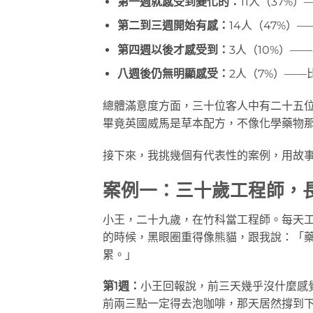
第一週就感受到變化的：
11人（37%
第二到三週開始有感：
14人（47%）
第四週以後才感受到：
3人（10%）—
八週後仍無明顯感受：
2人（7%）—
總體滿意度方面，三十位客人中有二十五位
畢竟英國威馬是草本配方，不像化學藥物
接下來，我挑幾個有代表性的案例，用故
案例一：三十歲工程師，
小王，二十九歲，在竹科當工程師。每天
的時候，黑眼圈重得像熊貓，跟我說：「
累。」
第1週：
小王回報說，前三天幾乎沒什麼感
前兩三點一定得去泡咖啡，那天居然撐到