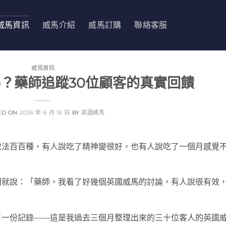
威馬資訊
威馬介紹
威馬訂購
聯絡客服
威馬資訊
？藥師追蹤30位顧客的真實回饋
ED ON
2026 年 6 月 16 日
BY
英國威馬
說法百百種，有人說吃了精神變很好，也有人說吃了一個月感覺
門就說：「藥師，我看了好幾個英國威馬的討論，有人說很有效
了一份記錄——這是我過去三個月整理出來的三十位客人的英國