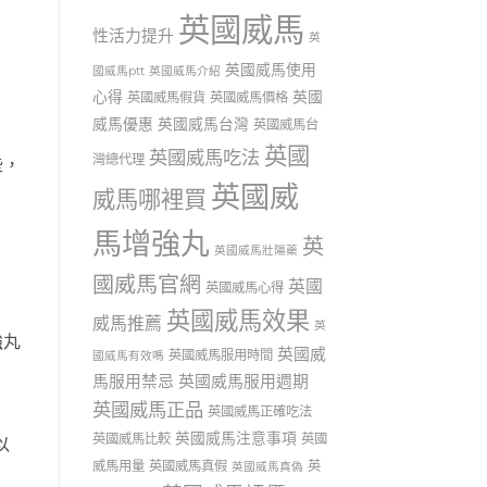
英國威馬
性活力提升
英
英國威馬使用
國威馬ptt
英國威馬介紹
心得
英國
英國威馬假貨
英國威馬價格
威馬優惠
英國威馬台灣
英國威馬台
英國
英國威馬吃法
灣總代理
些，
英國威
威馬哪裡買
馬增強丸
英
英國威馬壯陽藥
國威馬官網
英國
英國威馬心得
英國威馬效果
威馬推薦
英
強丸
英國威
英國威馬服用時間
國威馬有效嗎
馬服用禁忌
英國威馬服用週期
英國威馬正品
英國威馬正確吃法
英國威馬注意事項
英國威馬比較
英國
以
威馬用量
英國威馬真假
英
英國威馬真偽