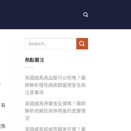
熱點關注
英國威馬高血壓可以吃嗎？藥
不
師解析慢性病族群服用安全與
注意事項
英國威馬停藥會反彈嗎？藥師
，有
解析依賴性與停用後的真實情
況
威馬
英國威馬和威而鋼差在哪？藥