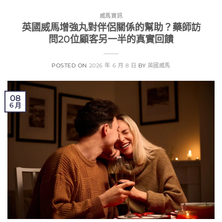
威馬資訊
英國威馬增強丸對伴侶關係的幫助？藥師訪
問20位顧客另一半的真實回饋
POSTED ON
2026 年 6 月 8 日
BY
英國威馬
08
6 月