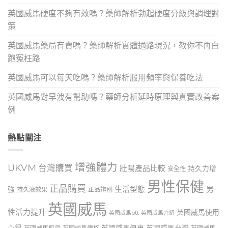
英國威馬硬度不夠有效嗎？藥師解析勃起硬度分級與調理對
策
英國威馬藥局有賣嗎？藥師解析實體通路現況，教你不再白
跑冤枉路
英國威馬可以每天吃嗎？藥師解析服用頻率與保養吃法
英國威馬對早洩有幫助嗎？藥師分析延時原理與真實改善案
例
熱點關注
增強體力
UKVM
台灣購買
壯陽產品比較
持久力增
安全性
男性保健
正品購買
生活型態
男
強
持久液效果
正品辨別
英國威馬
性活力提升
英國威馬使用
英國威馬ptt
英國威馬介紹