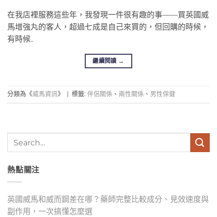
在我店裡服務這些年，我發現一件很有趣的事——買英國威
馬增強丸的客人，超過七成是自己來買的，但回購的時候，
有時候..
繼續閱讀
→
分類為《
威馬資訊
》
|
標籤:
伴侶關係
、
兩性關係
、
男性保健
熱點關注
英國威馬和威而鋼差在哪？藥師完整比較成分、見效速度與
副作用，一次搞懂怎麼選