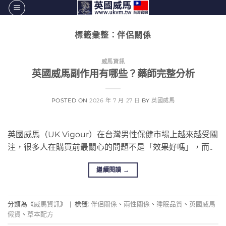
跳
轉
至
標籤彙整：
伴侶關係
內
容
威馬資訊
英國威馬副作用有哪些？藥師完整分析
POSTED ON
2026 年 7 月 27 日
BY
英國威馬
英國威馬（UK Vigour）在台灣男性保健市場上越來越受關
注，很多人在購買前最關心的問題不是「效果好嗎」，而..
繼續閱讀
→
分類為《
威馬資訊
》
|
標籤:
伴侶關係
、
兩性關係
、
睡眠品質
、
英國威馬
假貨
、
草本配方